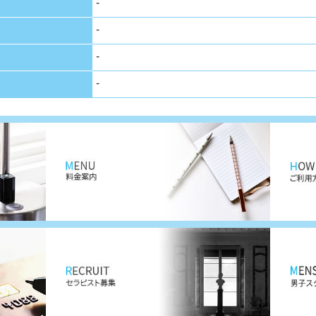
-
-
-
-