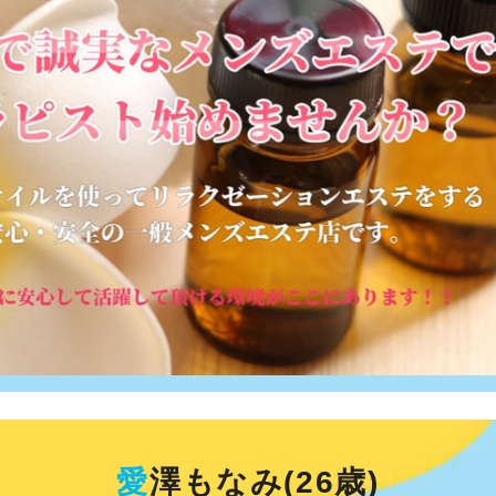
愛
澤もなみ(26歳)