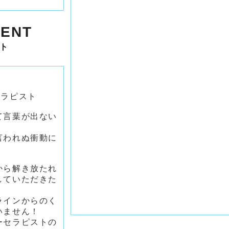
ENT
ト
セラピスト
て言葉が出ない
言われぬ衝動に
から解き放たれ
していただきた
ラインからのく
いません！
ーセラピストの