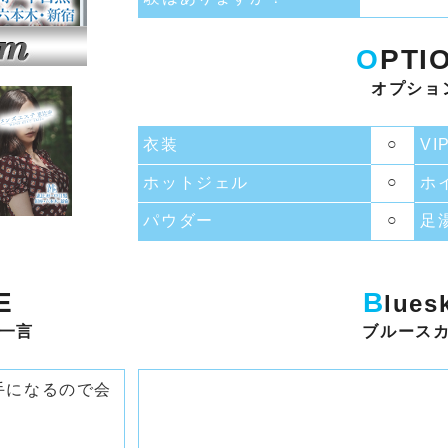
O
PTI
オプショ
○
衣装
VI
○
ホットジェル
ホ
○
パウダー
足
E
B
lues
一言
ブルース
手になるので会