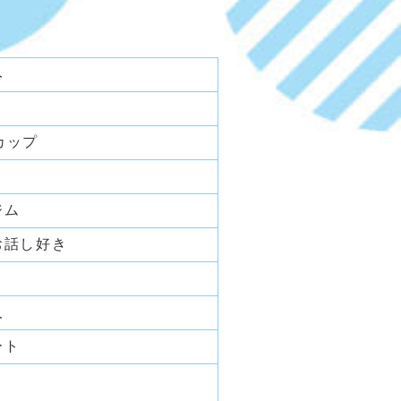
み
Fカップ
ジム
お話し好き
人
ート