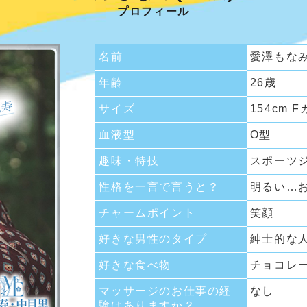
プロフィール
名前
愛澤もな
年齢
26歳
サイズ
154cm 
血液型
O型
趣味・特技
スポーツ
性格を一言で言うと？
明るい…
チャームポイント
笑顔
好きな男性のタイプ
紳士的な
好きな食べ物
チョコレ
マッサージのお仕事の経
なし
験はありますか？