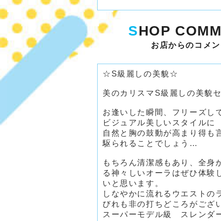
S
HOP COMM
お店からのコメン
☆S級麗しの美貌☆
美のカリスマS級麗しの美貌
お逢いした瞬間、フリーズし
ビジュアル美しいスタイルに
自然と胸の鼓動が高まり得も
駆られることでしょう…
もちろん清潔感もあり、全身
る神々しいオーラはぜひ体験
いと思います。
しなやかに流れるウエストの
びれも非の打ちどころがござ
スーパーモデル級 スレンダ