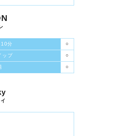
ON
ン
○
P10分
○
イップ
○
湯
ky
カイ