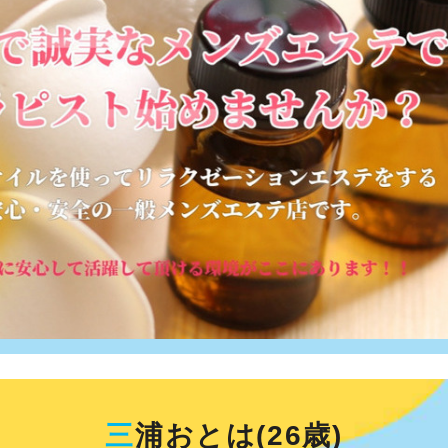
三
浦おとは(26歳)