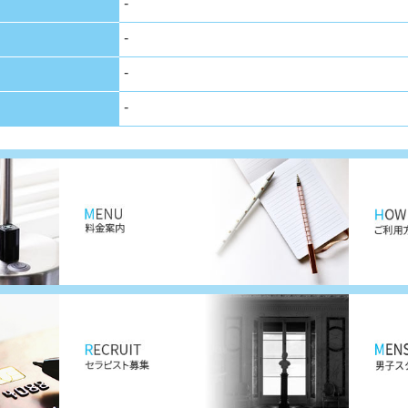
-
-
-
-