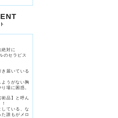
ENT
ト
は絶対に
ベルのセラピス
行き届いている
しようがない胸
やり場に困惑。
芸術品】と呼ん
！！
としている、な
った誰もがメロ