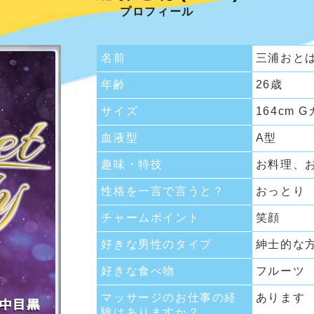
プロフィール
名前
三浦おと
年齢
26歳
サイズ
164cm 
血液型
A型
趣味・特技
お料理、
性格を一言で言うと？
おっとり
チャームポイント
笑顔
好きな男性のタイプ
紳士的な
好きな食べ物
フルーツ
マッサージのお仕事の経
あります
験はありますか？