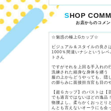
S
HOP COMM
お店からのコメン
☆魅惑の極上Gカップ☆
ビジュアル＆スタイルの良さ
1000％間違いナシというレ
トさん
ですがそれを上回る手入れの
洗練された細身な身体を纏う
服の上からどうやっても、隠
の膨らみに面接担当官も目の
【超Ｇカップ】のバストは【
でも過言ではないほどの逸品
物腰よし、柔らかくおっとり
んとも言えないオーラにも会