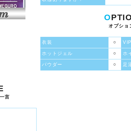
O
PTI
オプショ
○
衣装
VI
○
ホットジェル
ホ
○
パウダー
足
E
一言