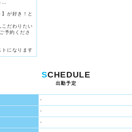
う…
ト】が好き！と
、
んこだわりたい
くご予約くださ
ストになります
S
CHEDULE
出勤予定
-
-
-